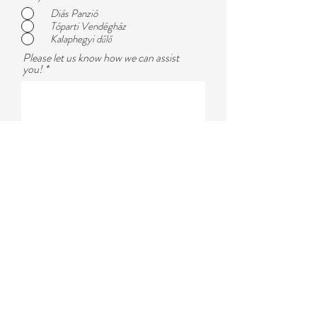
Diás Panzió
Tóparti Vendégház
Kalaphegyi dűlő
Please let us know how we can assist
you!
I have reviewed and accepted the.
Adatkezelési Tájékoztatót!