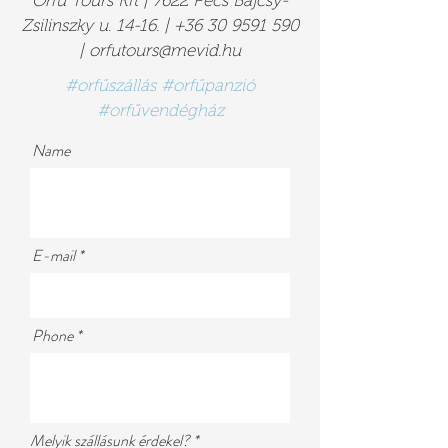
Orfű Tours Kft | 7622 Pécs Bajcsy-
Zsilinszky u. 14-16. |
+36 30 9591 590
|
orfutours@mevid.hu
#orfűszállás #orfűpanzió
#orfűvendégház
Name
E-mail
Phone
Melyik szállásunk érdekel?
*