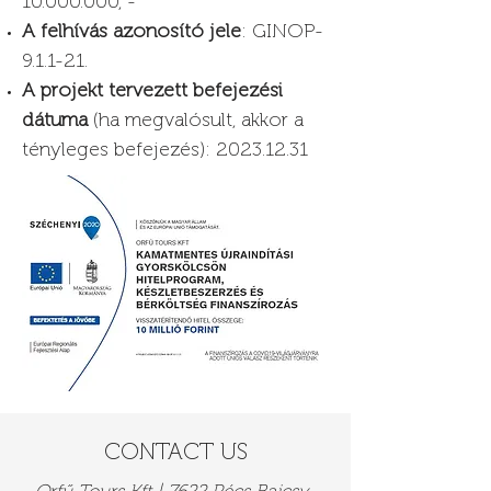
10.000.000
, -
A felhívás azonosító jele
: GINOP-
9.1.1-21.
A projekt tervezett befejezési
dátuma
(ha megvalósult, akkor a
tényleges befejezés):
2023.12.31
CONTACT US