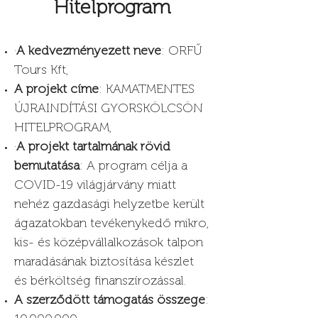
Hitelprogram
·
A kedvezményezett neve
: ORFŰ
Tours Kft,
A projekt címe
: KAMATMENTES
ÚJRAINDÍTÁSI GYORSKÖLCSÖN
HITELPROGRAM,
·
A projekt tartalmának rövid
bemutatása
: A program célja a
COVID-19 világjárvány miatt
nehéz gazdasági helyzetbe került
ágazatokban tevékenykedő mikro,
kis- és középvállalkozások talpon
maradásának biztosítása készlet
és bérköltség finanszírozással.
A szerződött támogatás összege
: