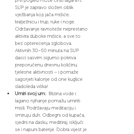
prvi pogled može činiti laganim, 
SUP je zapravo složen oblik 
vježbanja koji jača mišiće, 
kralježnicu i trup, ruke i noge. 
Održavanje ravnoteže neprestano 
aktivira duboke mišiće, a sve to 
bez opterećenja zglobova. 
Aktivnih 30–50 minuta na SUP 
dasci sasvim sigurno pokriva 
preporučenu dnevnu količinu 
tjelesne aktivnosti – i pomaže 
sagorjeti kalorije od one kuglice 
sladoleda viška!
Umiri svoj um:
  Blizina vode i 
lagano njihanje pomažu umiriti 
misli. Podržavaju meditaciju i 
smiruju duh. Odbegni od kupača, 
sjedni na dasku, meditiraj, isključi 
se i napuni baterije. Dobra vijest je 