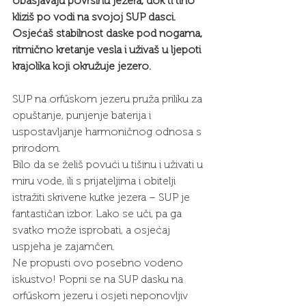
obasjavaju površinu jezera, dok ti tiho 
kliziš po vodi na svojoj SUP dasci. 
Osjećaš stabilnost daske pod nogama, 
ritmično kretanje vesla i uživaš u ljepoti 
krajolika koji okružuje jezero.
SUP na orfűskom jezeru pruža priliku za 
opuštanje, punjenje baterija i 
uspostavljanje harmoničnog odnosa s 
prirodom.
Bilo da se želiš povući u tišinu i uživati u 
miru vode, ili s prijateljima i obitelji 
istražiti skrivene kutke jezera – SUP je 
fantastičan izbor. Lako se uči, pa ga 
svatko može isprobati, a osjećaj 
uspjeha je zajamčen.
Ne propusti ovo posebno vodeno 
iskustvo! Popni se na SUP dasku na 
orfűskom jezeru i osjeti neponovljiv 