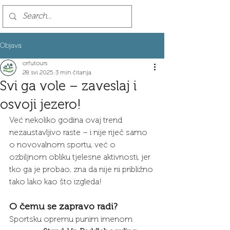
Objava
orfutours
28. svi 2025.
3 min čitanja
Svi ga vole – zaveslaj i
osvoji jezero!
Već nekoliko godina ovaj trend 
nezaustavljivo raste – i nije riječ samo 
o novovalnom sportu, već o 
ozbiljnom obliku tjelesne aktivnosti, jer 
tko ga je probao, zna da nije ni približno 
tako lako kao što izgleda!
O čemu se zapravo radi?
Sportsku opremu punim imenom 