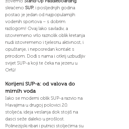
zovemo 
Stand-Up Paddleboarding
, 
skraćeno 
SUP
, i posljednjih godina 
postao je jedan od najpopularnijih 
vodenih sportova – s dobrim 
razlogom! Ovaj lako savladiv, a 
istovremeno vrlo raznolik oblik kretanja 
nudi istovremeno i tjelesnu aktivnost, i 
opuštanje, i neposredan kontakt s 
prirodom. Dođi s nama i otkrij uzbudljiv 
svijet SUP-a koji te čeka na jezeru u 
Orfű!
Korijeni SUP-a: od valova do 
mirnih voda
Iako se moderni oblik SUP-a razvio na 
Havajima u drugoj polovici 20. 
stoljeća, ideja veslanja dok stojiš na 
dasci seže daleko u prošlost. 
Polinezijski ribari i putnici stoljećima su 