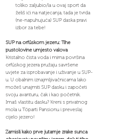
toliko zaljubio/la u ovaj sport da 
želiš ići na natjecanja, tada je tvrda 
(ne-napuhujuća) SUP daska pravi 
izbor za tebe!
SUP na orfűskom jezeru: Tihe 
pustolovine umjesto valova
Kristalno čista voda i mirna površina 
orfűskog jezera pružaju savršene 
uvjete za isprobavanje i uživanje u SUP-
u. U obalnim iznajmljivačnicama lako 
možeš unajmiti SUP dasku i započeti 
svoju avanturu, čak i kao početnik. 
Imaš vlastitu dasku? Kreni s privatnog 
mola u Tóparti Pansionu i preveslaj 
cijelo jezero!
Zamisli kako prve jutarnje zrake sunca 