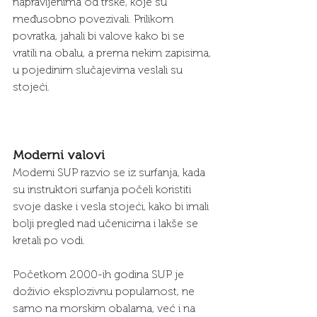
napravljenima od trske, koje su 
međusobno povezivali. Prilikom 
povratka, jahali bi valove kako bi se 
vratili na obalu, a prema nekim zapisima, 
u pojedinim slučajevima veslali su 
stojeći.
Moderni valovi
Moderni SUP razvio se iz surfanja, kada 
su instruktori surfanja počeli koristiti 
svoje daske i vesla stojeći, kako bi imali 
bolji pregled nad učenicima i lakše se 
kretali po vodi.
Početkom 2000-ih godina SUP je 
doživio eksplozivnu popularnost, ne 
samo na morskim obalama, već i na 