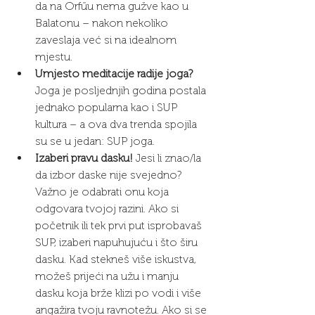
da na Orfűu nema gužve kao u 
Balatonu – nakon nekoliko 
zaveslaja već si na idealnom 
mjestu.
Umjesto meditacije radije joga?
Joga je posljednjih godina postala 
jednako popularna kao i SUP 
kultura – a ova dva trenda spojila 
su se u jedan: SUP joga.
Izaberi pravu dasku!
 Jesi li znao/la 
da izbor daske nije svejedno? 
Važno je odabrati onu koja 
odgovara tvojoj razini. Ako si 
početnik ili tek prvi put isprobavaš 
SUP, izaberi napuhujuću i što širu 
dasku. Kad stekneš više iskustva, 
možeš prijeći na užu i manju 
dasku koja brže klizi po vodi i više 
angažira tvoju ravnotežu. Ako si se 