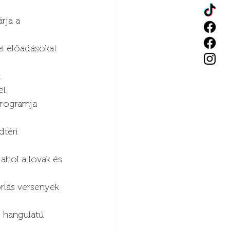
rja a 
ei előadásokat 
 
l.
programja 
téri 
ahol a lovak és 
orlás versenyek 
i hangulatú 