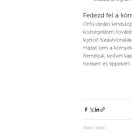
Fedezd fel a kör
Orfű ideális kiindul
községekben további
kijelölt túraútvonal
Házat sem a környé
Reméljük, kedvet kap
hírekért és tippekért