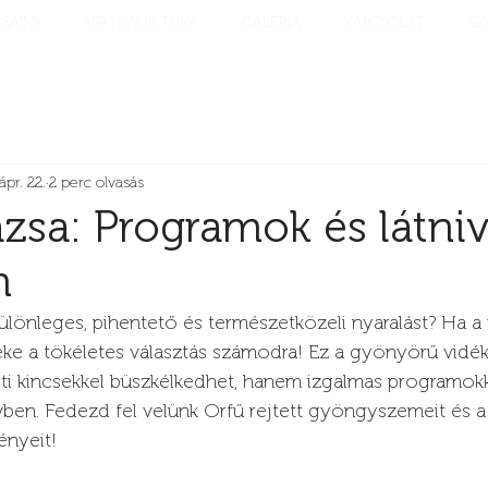
ÁSAINK
VIRTUÁLIS TÚRA
GALÉRIA
KAPCSOLAT
SZ
ápr. 22.
2 perc olvasás
ázsa: Programok és látni
n
ülönleges, pihentető és természetközeli nyaralást? Ha a
éke a tökéletes választás számodra! Ez a gyönyörű vidé
 kincsekkel büszkélkedhet, hanem izgalmas programokkal
vben. Fedezd fel velünk Orfű rejtett gyöngyszemeit és 
ényeit!