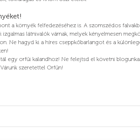
nyéket!
ópont a környék felfedezéséhez is. A szomszédos falvakb
 izgalmas látnivalók várnak, melyek kényelmesen megkö
akon. Ne hagyd ki a híres cseppkőbarlangot és a különle
ken!
tál egy orfűi kalandhoz! Ne felejtsd el követni blogunkat
. Várunk szeretettel Orfűn!