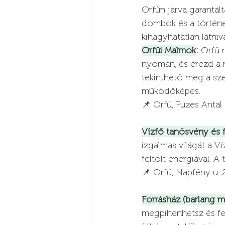
Orfűn járva garantált
dombok és a történe
kihagyhatatlan látniv
Orfűi Malmok
:
 Orfű 
nyomán, és érezd a 
tekinthető meg a sz
működőképes.
📌 Orfű, Füzes Antal 
Vízfő tanösvény és 
izgalmas világát a V
feltölt energiával. A
📌 Orfű, Napfény u.
Forrásház (barlang me
megpihenhetsz és fel