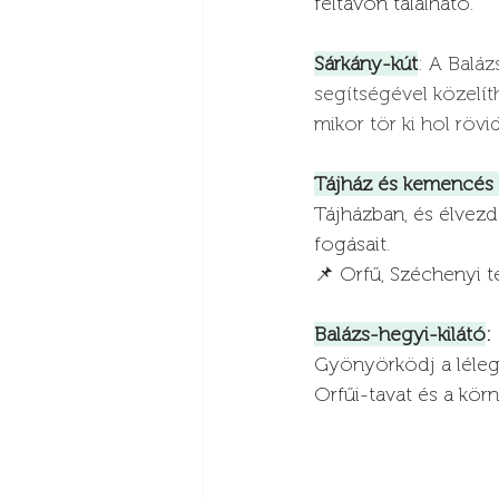
féltávon található.
Sárkány-kút
: A 
Baláz
segítségével közelít
mikor tör ki hol röv
Tájház és kemencés 
Tájházban, és élvezd
fogásait.
📌 Orfű, Széchenyi té
Balázs-hegyi-kilátó
:
Gyönyörködj a lélegz
Orfűi-tavat és a kör