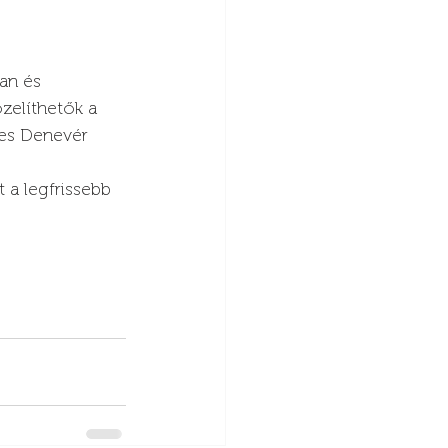
an és 
zelíthetők a 
ges Denevér 
 a legfrissebb 