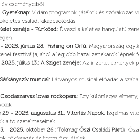
s év eseményeiből:
: Gyereknap:
 Vidám programok, játékok és szórakozás vá
ökéletes családi kikapcsolódás!
 Kelet zenéje - Pünkösd:
 Élvezd a keleties hangulatú zen
égén.
 - 2025. június 28.: Fishing on Orfű:
 Magyarország egyik
nei fesztiválja, ahol a legjobb hazai zenekarok lépnek fe
- 2025. július 13.: A Sziget zenéje:
 Az ír zenei élmények 
: Sárkányszív musical:
 Látványos musical előadás a szabad
: Csodaszarvas lovas rockopera:
 Egy különleges élmény, 
kozik.
29. - 2025. augusztus 31.: Vitorlás Napok:
 Izgalmas vit
ok a tó szerelmeseinek.
3. - 2025. október 26.: Tökmag Őszi Családi Piknik:
 Ősz
k, tökfaragás és finom őszi ételek.