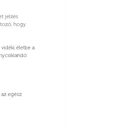
t jelzés 
ltozó, hogy 
vidéki életbe a 
nycsiklandó 
 az egész 