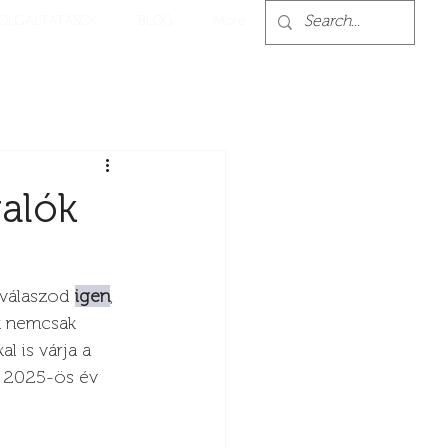
OLGÁLTATÁSOK
BLOG
More
valók
 válaszod 
igen
, 
k nemcsak 
 is várja a 
a 2025-ös év 