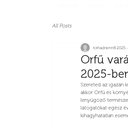
KEZDŐLAP
RÓLUNK
SZÁLL
All Posts
tothadrienn8
2025. 
Orfű var
2025-be
Szereted az igazán k
akkor Orfű és körny
lenyűgöző természeti
látogatókat egész é
kihagyhatatlan esem