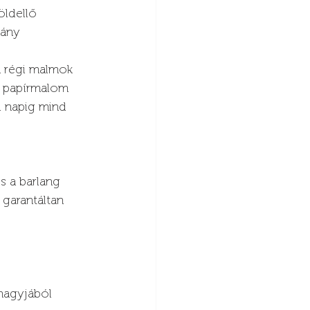
öldellő 
hány 
a régi malmok 
y papírmalom 
i napig mind 
s a barlang 
 garantáltan 
 
 nagyjából 