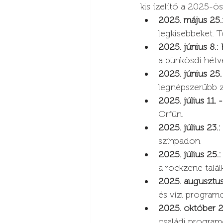
kis ízelítő a 2025-ö
2025. május 25.
legkisebbeket. T
2025. június 8.:
a pünkösdi hétv
2025. június 25.
legnépszerűbb ze
2025. július 11. 
Orfűn.
2025. július 23.
színpadon.
2025. július 25.
a rockzene talál
2025. augusztus 
és vízi program
2025. október 2
családi programo