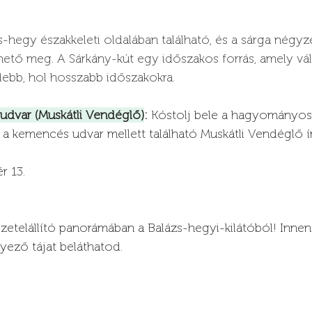
s-hegy északkeleti oldalában található, és a sárga négyze
hető meg. A Sárkány-kút egy időszakos forrás, amely vá
idebb, hol hosszabb időszakokra.
udvar (Muskátli Vendéglő)
:
 Kóstolj bele a hagyományos 
 a kemencés udvar mellett található Muskátli Vendéglő í
r 13.
etelállító panorámában a Balázs-hegyi-kilátóból! Innen
nyező tájat beláthatod.