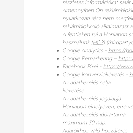
részletes információkat sajá
Amennyiben Ön reklámblokkoló
nyilatkozati rész nem megfele
reklámblokkoló alkalmazást a 
A fentieken túl a Honlapon szé
használunk
[HG2]
(thirdparty
Google Analytics -
https://p
Google Remarketing –
https:
Facebook Pixel -
https://www
Google Konverziókövetés -
h
Az adatkezelés célja: A 
követése.
Az adatkezelés jogalapja: a
Honlapon elhelyezett, erre 
Az adatkezelés időtartama: 
maximum 30 nap.
Adatokhoz való hozzáférés: 