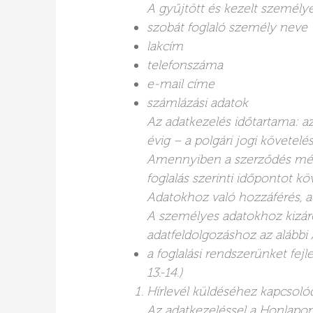
A gyűjtött és kezelt személy
szobát foglaló személy neve
lakcím
telefonszáma
e-mail címe
számlázási adatok
Az adatkezelés időtartama: az 
évig – a polgári jogi követelé
Amennyiben a szerződés mégs
foglalás szerinti időpontot k
Adatokhoz való hozzáférés, a
A személyes adatokhoz kizáró
adatfeldolgozáshoz az alábbi
a foglalási rendszerünket fej
13.-14.)
Hírlevél küldéséhez kapcsoló
Az adatkezeléssel a Honlapon 