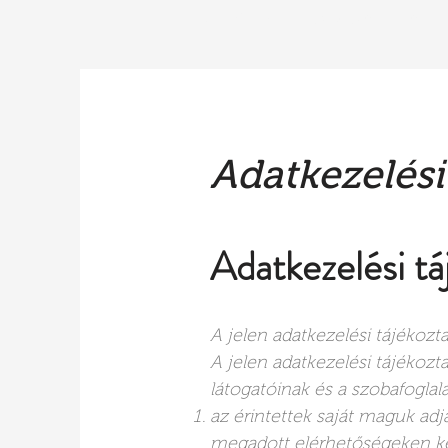
KEZDŐLAP
ÜBER UNS
SZÁL
Adatkezelési
Adatkezelési tá
A jelen adatkezelési tájékozt
A jelen adatkezelési tájékozt
látogatóinak és a szobafoglalá
az érintettek saját maguk adj
megadott elérhetőségeken kere