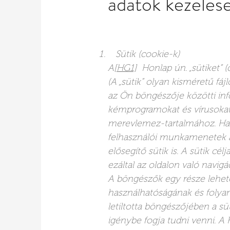
adatok kezelés
Sütik (cookie-k)
A
[HG1]
Honlap ún. „sütiket” (c
(A „sütik” olyan kisméretű fá
az Ön böngészője közötti inf
kémprogramokat és vírusokat
merevlemez-tartalmához. Has
felhasználói munkamenetek a
elősegítő sütik is. A sütik cé
ezáltal az oldalon való navi
A böngészők egy része lehetővé 
használhatóságának és folya
letiltotta böngészőjében a sü
igénybe fogja tudni venni. A 