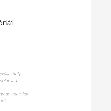
riái
szálláshely-
solatot a
ogy az adatokat
ének