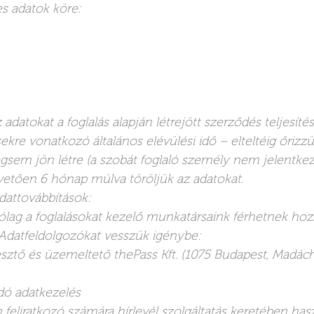
es adatok köre:
adatokat a foglalás alapján létrejött szerződés teljesíté
sekre vonatkozó általános elévülési idő – elteltéig őrizz
em jön létre (a szobát foglaló személy nem jelentkezi
övetően 6 hónap múlva töröljük az adatokat.
dattovábbítások:
lag a foglalásokat kezelő munkatársaink férhetnek hozz
 Adatfeldolgozókat vesszük igénybe:
lesztő és üzemeltető thePass Kft. (1075 Budapest, Madác
dó adatkezelés
feliratkozó számára hírlevél szolgáltatás keretében ha