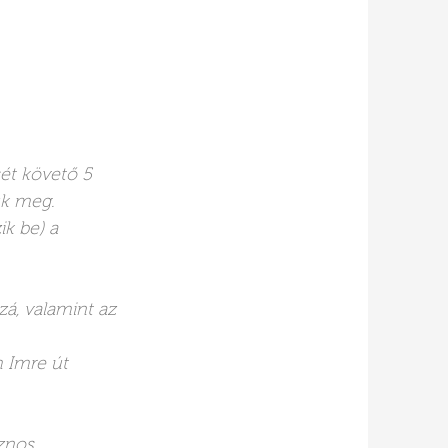
sét követő 5
ük meg.
k be) a
á, valamint az
h Imre út
sznos