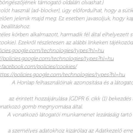
t böngészőjének támogató oldalán olvashat.)
t használ (ad-blocker), úgy előfordulhat, hogy a sütik
lően jelenik majd meg. Ez esetben javasoljuk, hogy kap
beállításhoz.
les körben alkalmazott, harmadik fél által elhelyezett sü
cookie). Ezekről részletesen az alábbi linkeken tájékozód
olicies.google.com/technologies/types?hl=hu
//policies.google.com/technologies/types?hl=hu
.facebook.com/policies/cookies/
ttps://policies.google.com/technologies/types?hl=hu
Honlap felhasználóinak azonosítása és a látoga
z érintett hozzájárulása [GDPR 6. cikk (1) bekezdés a
vonatkozó gomb megnyomása által.
A vonatkozó látogatói munkamenet lezárásáig tartó 
a személyes adatokhoz kizárólag az Adatkezelő erre f