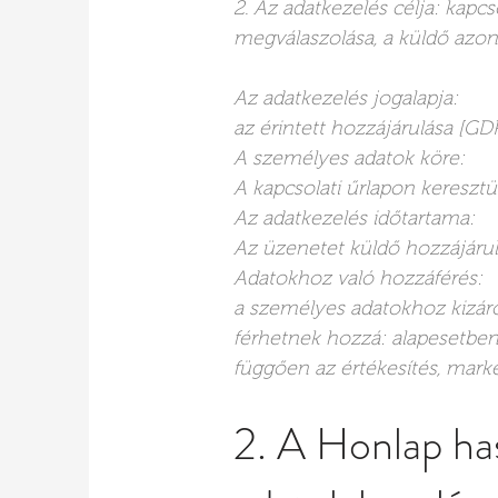
​2.
Az adatkezelés célja: kapcs
megválaszolása, a küldő azon
Az adatkezelés jogalapja:
az érintett hozzájárulása [GDP
A személyes adatok köre:
A kapcsolati űrlapon kereszt
Az adatkezelés időtartama:
Az üzenetet küldő hozzájárul
Adatokhoz való hozzáférés:
a személyes adatokhoz kizáról
férhetnek hozzá: alapesetben
függően az értékesítés, marke
2. A Honlap has