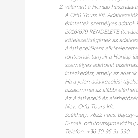
valamint a Honlap használata
A Orfű Tours Kft. Adatkezelők
érintettek személyes adato
2016/679 RENDELETE (továbbiak
kötelezettségének az adatkeze
Adatkezelőként elkötelezett
fontosnak tartjuk a Honlap lá
személyes adatokat bizalmasa
intézkedést, amely az adatok 
Ha a jelen adatkezelési tájék
bizalommal az alábbi elérhet
Az Adatkezelő és elérhetőség
Név: Orfű Tours Kft.
Székhely: 7622 Pécs, Bajcsy-Zs
E-mail: orfutours@mevid.hu
Telefon: +36 30 95 91 590