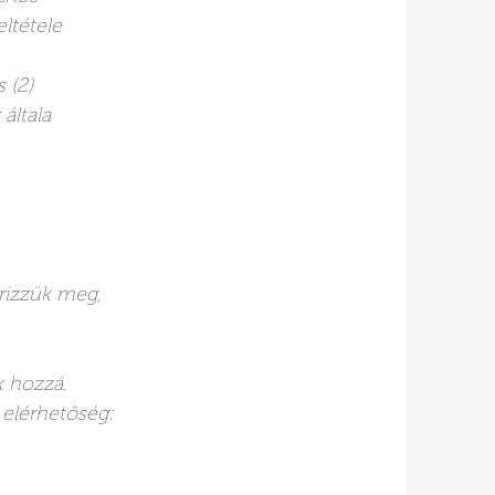
eltétele
 (2)
általa
őrizzük meg,
k hozzá.
 elérhetőség: