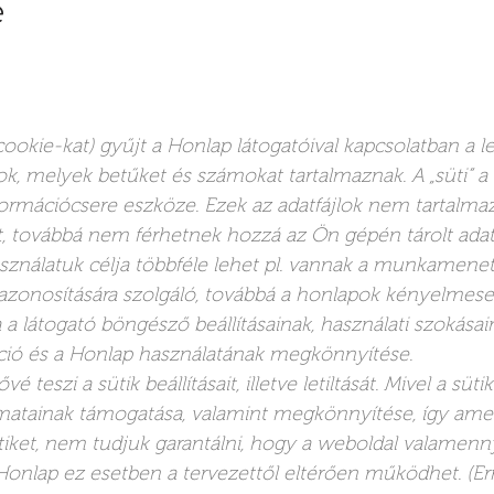
e
ookie-kat) gyűjt a Honlap látogatóival kapcsolatban a le
jlok, melyek betűket és számokat tartalmaznak. A „süti” 
ormációcsere eszköze. Ezek az adatfájlok nem tartalma
, továbbá nem férhetnek hozzá az Ön gépén tárolt adat
ználatuk célja többféle lehet pl. vannak a munkamenet
zonosítására szolgáló, továbbá a honlapok kényelmese
lja a látogató böngésző beállításainak, használati szokásai
gáció és a Honlap használatának megkönnyítése.
teszi a sütik beállításait, illetve letiltását. Mivel a süti
matainak támogatása, valamint megkönnyítése, így am
tiket, nem tudjuk garantálni, hogy a weboldal valamenny
Honlap ez esetben a tervezettől eltérően működhet. (Err