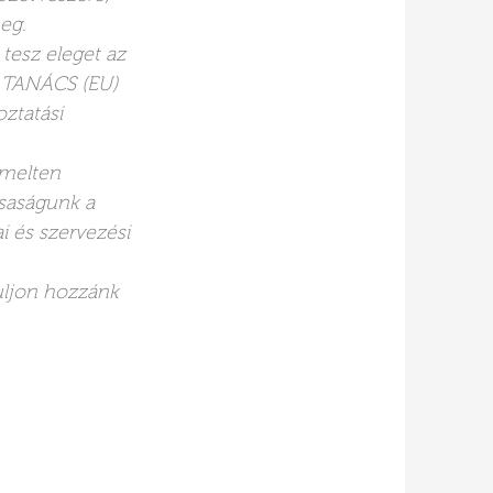
eg.
 tesz eleget az
A TANÁCS (EU)
ztatási
emelten
rsaságunk a
i és szervezési
duljon hozzánk