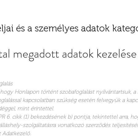
ljai és a személyes adatok kategó
által megadott adatok kezelése
glalás
, hogy Honlapon történt szobafoglalást nyilvántartsuk, a 
 foglalással kapcsolatban szükség esetén felvegyük a kapc
ggel, mint érintettel.
 6. cikk (1) bekezdésének b) pontja, tekintettel arra, h
zálláshely-szolgáltatásra vonatkozó szerződés teljesítés
z Adatkezelő.