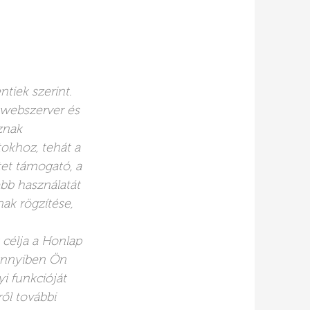
ntiek szerint.
a webszerver és
znak
okhoz, tehát a
et támogató, a
bb használatát
nak rögzítése,
k célja a Honlap
ennyiben Ön
i funkcióját
ől további