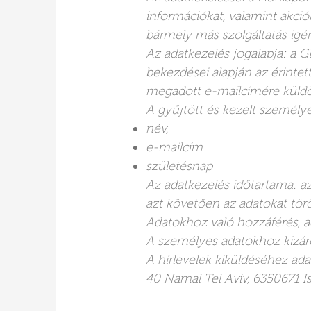
információkat, valamint akció
bármely más szolgáltatás igé
Az adatkezelés jogalapja: a GDP
bekezdései alapján az érintett
megadott e-mailcímére küldöt
A gyűjtött és kezelt személy
név,
e-mailcím
születésnap
Az adatkezelés időtartama: az
azt követően az adatokat törö
Adatokhoz való hozzáférés, a
A személyes adatokhoz kizáró
A hírlevelek kiküldéséhez ad
40 Namal Tel Aviv, 6350671 Isr