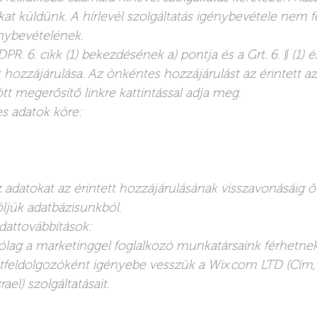
kat küldünk. A hírlevél szolgáltatás igénybevétele nem f
nybevételének.
R. 6. cikk (1) bekezdésének a) pontja és a Grt. 6. § (1) és
 hozzájárulása. Az önkéntes hozzájárulást az érintett az 
t megerősítő linkre kattintással adja meg.
es adatok köre:
 adatokat az érintett hozzájárulásának visszavonásáig 
ljük adatbázisunkból.
dattovábbítások:
lag a marketinggel foglalkozó munkatársaink férhetne
atfeldolgozóként igényebe vesszük a Wix.com LTD (Cím,
ael) szolgáltatásait.