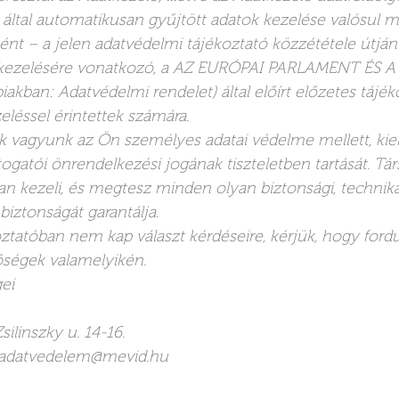
 által automatikusan gyűjtött adatok kezelése valósul m
ént – a jelen adatvédelmi tájékoztató közzététele útján
k kezelésére vonatkozó, a AZ EURÓPAI PARLAMENT ÉS 
ban: Adatvédelmi rendelet) által előírt előzetes tájéko
léssel érintettek számára.
ek vagyunk az Ön személyes adatai védelme mellett, ki
togatói önrendelkezési jogának tiszteletben tartását. Tá
n kezeli, és megtesz minden olyan biztonsági, technika
biztonságát garantálja.
oztatóban nem kap választ kérdéseire, kérjük, hogy for
őségek valamelyikén.
ei
ilinszky u. 14-16.
; adatvedelem@mevid.hu