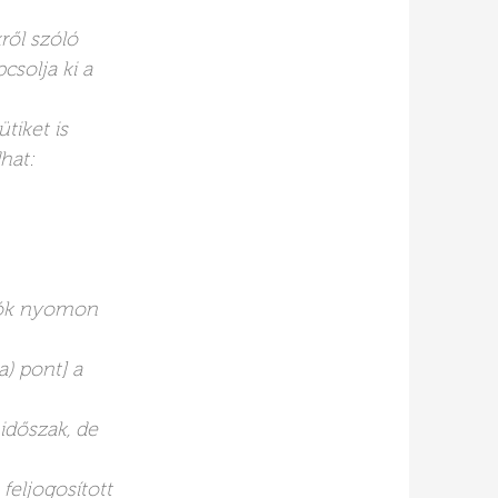
ről szóló
csolja ki a
tiket is
hat:
tók nyomon
) pont] a
időszak, de
eljogosított