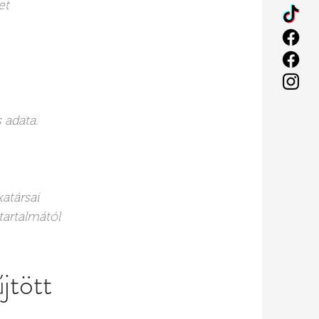
et
 adata.
atársai
tartalmától
jtött