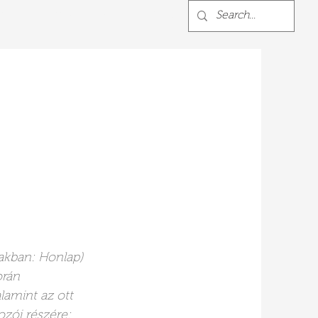
ZOLGÁLTATÁSOK
BLOG
More
akban: Honlap)
orán
lamint az ott
ozói részére;