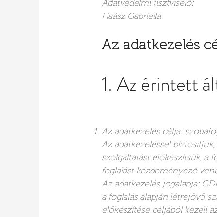
Adatvédelmi tisztviselő:
Haász Gabriella
Az adatkezelés cé
1. Az érintett 
Az adatkezelés célja: szobafo
Az adatkezeléssel biztosítjuk
szolgáltatást előkészítsük, a
foglalást kezdeményező vendé
Az adatkezelés jogalapja: GDPR
a foglalás alapján létrejövő s
előkészítése céljából kezeli a