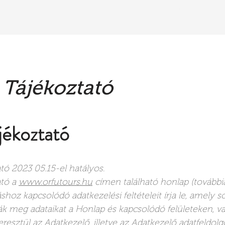
LÁSAINK
VIRTUELLE TOUR
GALÉRIA
KAPCSOLAT
S
 Tájékoztató
jékoztató
ató 2023 05.15-el hatályos.
ató a
www.orfutours.hu
címen található honlap (további
shoz kapcsolódó adatkezelési feltételeit írja le, amely s
ák meg adataikat a Honlap és kapcsolódó felületeken, va
sztül az Adatkezelő, illetve az Adatkezelő adatfeldolg